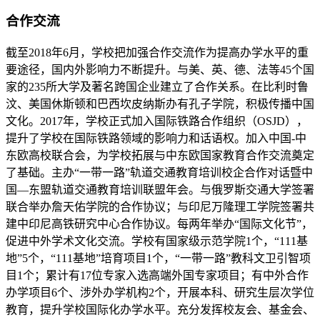
合作交流
截至2018年6月，学校把加强合作交流作为提高办学水平的重
要途径，国内外影响力不断提升。与美、英、德、法等45个国
家的235所大学及著名跨国企业建立了合作关系。在比利时鲁
汶、美国休斯顿和巴西坎皮纳斯办有孔子学院，积极传播中国
文化。2017年，学校正式加入国际铁路合作组织（OSJD），
提升了学校在国际铁路领域的影响力和话语权。加入中国-中
东欧高校联合会，为学校拓展与中东欧国家教育合作交流奠定
了基础。主办“一带一路”轨道交通教育培训校企合作对话暨中
国—东盟轨道交通教育培训联盟年会。与俄罗斯交通大学签署
联合举办詹天佑学院的合作协议；与印尼万隆理工学院签署共
建中印尼高铁研究中心合作协议。每两年举办“国际文化节”，
促进中外学术文化交流。学校有国家级示范学院1个，“111基
地”5个，“111基地”培育项目1个，“一带一路”教科文卫引智项
目1个；累计有17位专家入选高端外国专家项目；有中外合作
办学项目6个、涉外办学机构2个，开展本科、研究生层次学位
教育，提升学校国际化办学水平。充分发挥校友会、基金会、