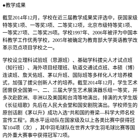
●教学成果
截至2014年12月，学校在近三届教学成果奖评选中，获国家级
特等奖1项、一等奖3项、二等奖12项，北京市级特等奖1项、
一等奖27项、二等奖29项。学校1997年、2006年被评为中国本
科教学工作优秀学校，2005年被确定为教育部大学英语教学改
革示范点项目学校之一。
学校设立理科试验班（思源班）、基础学科拔尖人才试点班
（知行班）、海外项目经理班、轨道交通试点班、本硕（博）
连读班、詹天佑班、茅以升班、国际班等多样化人才培养模
式，加强了拔尖创新人才的培养。截至2014年12月，学生艺术
团曾获全国第一、二、三届大学生艺术展演器乐组一等奖，并
多次赴欧洲、非洲以及美国和台湾等地演出，排演的大学生版
《长征组歌》先后在人民大会堂和国安剧院演出。学校师生的
原创话剧《茅以升》成功入选“共和国的脊梁—科学大师名校
宣传工程”。高水平运动队在国家级及以上各类比赛中获得冠
军104项（次），其中羽毛球队在世界大学生羽毛球比赛等国
内外重大赛事中获得冠军72项。