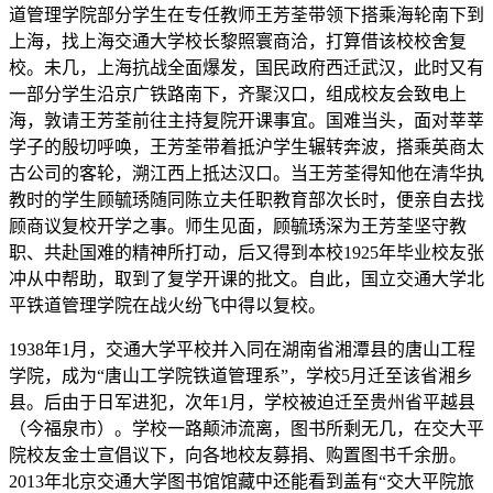
道管理学院部分学生在专任教师王芳荃带领下搭乘海轮南下到
上海，找上海交通大学校长黎照寰商洽，打算借该校校舍复
校。未几，上海抗战全面爆发，国民政府西迁武汉，此时又有
一部分学生沿京广铁路南下，齐聚汉口，组成校友会致电上
海，敦请王芳荃前往主持复院开课事宜。国难当头，面对莘莘
学子的殷切呼唤，王芳荃带着抵沪学生辗转奔波，搭乘英商太
古公司的客轮，溯江西上抵达汉口。当王芳荃得知他在清华执
教时的学生顾毓琇随同陈立夫任职教育部次长时，便亲自去找
顾商议复校开学之事。师生见面，顾毓琇深为王芳荃坚守教
职、共赴国难的精神所打动，后又得到本校1925年毕业校友张
冲从中帮助，取到了复学开课的批文。自此，国立交通大学北
平铁道管理学院在战火纷飞中得以复校。
1938年1月，交通大学平校并入同在湖南省湘潭县的唐山工程
学院，成为“唐山工学院铁道管理系”，学校5月迁至该省湘乡
县。后由于日军进犯，次年1月，学校被迫迁至贵州省平越县
（今福泉市）。学校一路颠沛流离，图书所剩无几，在交大平
院校友金士宣倡议下，向各地校友募捐、购置图书千余册。
2013年北京交通大学图书馆馆藏中还能看到盖有“交大平院旅