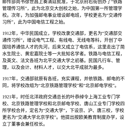
邮传部尚书徐世昌上奏清廷批准，于北京府右街创办了“铁路
管理传习所”，此为北京交大创校之始，为中国第一所管理学
校。次年，为加强邮电事业增设邮电班，学校更名为“交通传
习所”，此为中国电信工程之始。
1912年，中华民国成立，学校改隶交通部，更名为“交通部交
通传习所”，增设电气工程、有线电、无线电等科，开创了中
国培养通信人才的先河，后来又成立了电信系，这里走出了简
水生院士、黄宏嘉院士等一大批知名学者。铁路与电信工程，
及英文、法文各班为北平交通大学之初基。民国凡行车、管
理，以及会计、材料人才，以交大北平成就为最多。
1917年，交通部就原有各班，充实课程，并依铁路、邮电的不
同，将学校改组为“北京铁路管理学校”和“北京邮电学校”。
1921年，时任北洋政府交通总长的叶恭绰令上海工业专门学
校、北京铁路管理学校和北京邮电学校、唐山工业专门学校四
所学校合并，定名为“交通大学”，下设京、沪、唐三校，学校
更名为“交通大学北京学校”。他提出按欧美教育制度办学，设
立了董事会兼任校长。