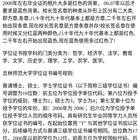
2000年左右毕业证的相片大多是红色的背景， 06,07年以后才
要求是蓝色背景。校长签名章的种类从外形上区分有二大类,
即方章,条章,八十年代九十年代基本上都是方章,二千年左右开
始出现条章,现在校长签名章是方章条章并存!校长签名章在使
用时候又分红蓝两种颜色,八十年代九十年代基本上都是红色,
二千年左右开始出现蓝色,现在蓝色使用多过红色了!
学位证书按学科的门类分类为：哲学、经济学、法学、教育
学、文学、历史学、理学、工学、农学、医学。
吉林师范大学学位证书编号规则:
普通博士、硕士、学士学位证书（以下简称三级学位证书）编
号调整为16位数：前五位为学位授予单位代码；第六位为授予
学位的级别，博士为2，硕士为3，学士为4；第七至第十位为
授予学位的年份，如：2006年为 2006 ；后六位为学位授予单
位授予学位人员的顺序号码。具有研究生毕业同等学力人员所
获学位证书的编号，在起始位置用 "T" 与其他学位证书加以区
分，后续编号方式与普通三级学位证书编号相同。总位数为17
位。2006年以前的学位为12位，前面五位为学校国标代码，后