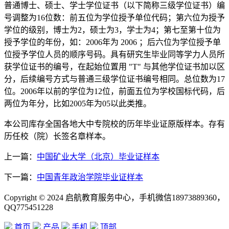
普通博士、硕士、学士学位证书（以下简称三级学位证书）编
号调整为16位数：前五位为学位授予单位代码；第六位为授予
学位的级别，博士为2，硕士为3，学士为4；第七至第十位为
授予学位的年份，如：2006年为 2006 ；后六位为学位授予单
位授予学位人员的顺序号码。具有研究生毕业同等学力人员所
获学位证书的编号，在起始位置用 "T" 与其他学位证书加以区
分，后续编号方式与普通三级学位证书编号相同。总位数为17
位。2006年以前的学位为12位，前面五位为学校国标代码，后
两位为年分，比如2005年为05以此类推。
本公司库存全国各地大中专院校的历年毕业证原版样本。存有
历任校（院）长签名章样本。
上一篇：
中国矿业大学（北京）毕业证样本
下一篇：
中国青年政治学院毕业证样本
Copyright © 2024 启航教育服务中心，手机微信18973889360，
QQ775451228
首页
产品
手机
顶部