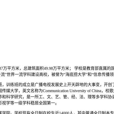
万平方米，总建筑面积49.98万平方米； 学校是教育部直属的国家“
“双一流”世界一流学科建设高校，被誉为“海底捞大学”和“信息传播
练班，训练班的成立是广播电视发展史上开天辟地的大事变，开创了
，英文名称为Communication University of C
养和科学研究，是一所工、文、艺、管、经、法、理等多学科协
影视学等一级学科稳居全国第一。
属学院。学校现有全日制在校生近14000人，其中普通全日制本专