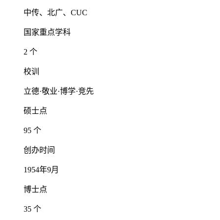
中传、北广、CUC
国家重点学科
2 个
校训
立德·敬业·博学·竞先
硕士点
95 个
创办时间
1954年9月
博士点
35 个