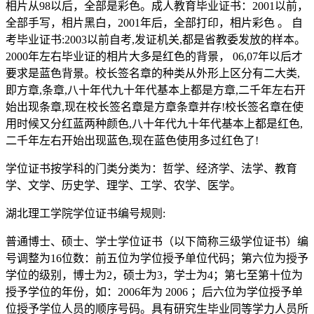
相片从98以后，全部是彩色。成人教育毕业证书：2001以前，
全部手写，相片黑白，2001年后，全部打印，相片彩色 。 自
考毕业证书:2003以前自考,发证机关,都是省教委发放的样本。
2000年左右毕业证的相片大多是红色的背景， 06,07年以后才
要求是蓝色背景。校长签名章的种类从外形上区分有二大类,
即方章,条章,八十年代九十年代基本上都是方章,二千年左右开
始出现条章,现在校长签名章是方章条章并存!校长签名章在使
用时候又分红蓝两种颜色,八十年代九十年代基本上都是红色,
二千年左右开始出现蓝色,现在蓝色使用多过红色了!
学位证书按学科的门类分类为：哲学、经济学、法学、教育
学、文学、历史学、理学、工学、农学、医学。
湖北理工学院学位证书编号规则:
普通博士、硕士、学士学位证书（以下简称三级学位证书）编
号调整为16位数：前五位为学位授予单位代码；第六位为授予
学位的级别，博士为2，硕士为3，学士为4；第七至第十位为
授予学位的年份，如：2006年为 2006 ；后六位为学位授予单
位授予学位人员的顺序号码。具有研究生毕业同等学力人员所